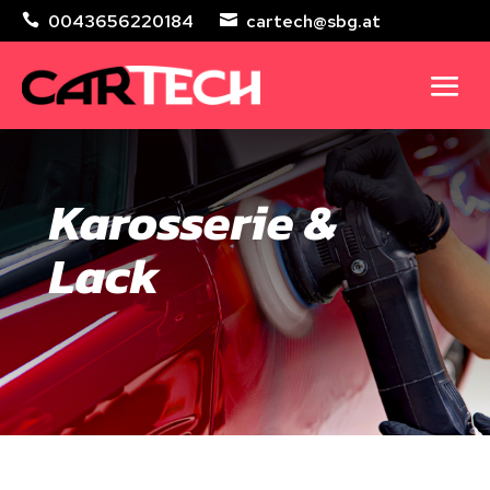
0043656220184
cartech@sbg.at


Karosserie &
Lack