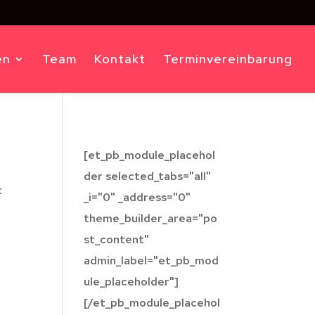
en
Team
Kontakt
Terminvereinbarung
[et_pb_module_placehol
der selected_tabs="all"
t
_i="0" _address="0"
theme_builder_area="po
st_content"
admin_label="et_pb_mod
ule_placeholder"]
[/et_pb_module_placehol